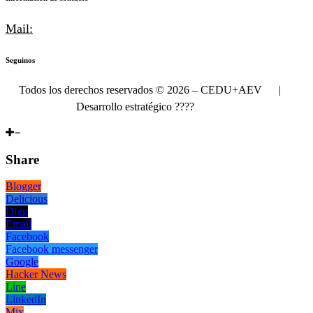
Mail:
info@cedu.com.ar
Seguinos
Todos los derechos reservados © 2026 – CEDU+AEV |
Desarrollo estratégico
????
Delateral
Share
Blogger
Delicious
Digg
Email
Facebook
Facebook messenger
Google
Hacker News
Line
LinkedIn
Mix