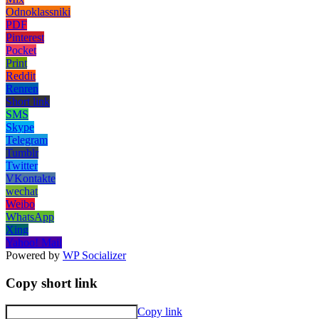
Odnoklassniki
PDF
Pinterest
Pocket
Print
Reddit
Renren
Short link
SMS
Skype
Telegram
Tumblr
Twitter
VKontakte
wechat
Weibo
WhatsApp
Xing
Yahoo! Mail
Powered by
WP Socializer
Copy short link
Copy link