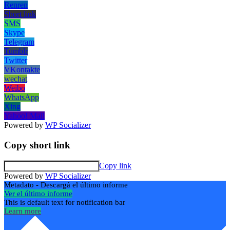
Renren
Short link
SMS
Skype
Telegram
Tumblr
Twitter
VKontakte
wechat
Weibo
WhatsApp
Xing
Yahoo! Mail
Powered by
WP Socializer
Copy short link
Copy link
Powered by
WP Socializer
Metadato - Descargá el último informe
Ver el último informe
This is default text for notification bar
Learn more