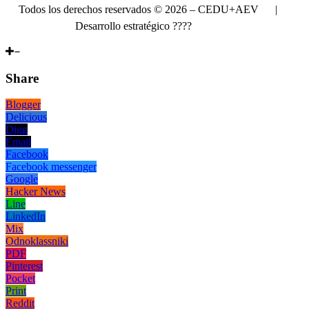
Todos los derechos reservados © 2026 – CEDU+AEV |
Desarrollo estratégico
????
Delateral
Share
Blogger
Delicious
Digg
Email
Facebook
Facebook messenger
Google
Hacker News
Line
LinkedIn
Mix
Odnoklassniki
PDF
Pinterest
Pocket
Print
Reddit