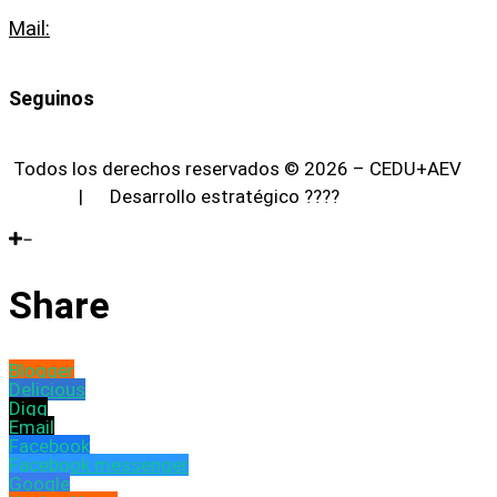
Mail:
info@cedu.com.ar
Seguinos
Todos los derechos reservados © 2026 – CEDU+AEV
| Desarrollo estratégico
????
Delateral
Share
Blogger
Delicious
Digg
Email
Facebook
Facebook messenger
Google