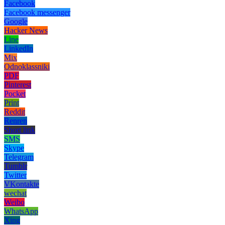
Facebook
Facebook messenger
Google
Hacker News
Line
LinkedIn
Mix
Odnoklassniki
PDF
Pinterest
Pocket
Print
Reddit
Renren
Short link
SMS
Skype
Telegram
Tumblr
Twitter
VKontakte
wechat
Weibo
WhatsApp
Xing