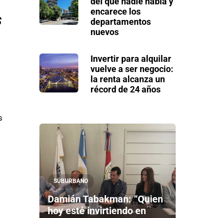
del que nadie habla y
encarece los
s
departamentos
nuevos
Invertir para alquilar
vuelve a ser negocio:
la renta alcanza un
récord de 24 años
s
SUBURBANO
Damián Tabakman: “Quien
hoy esté invirtiendo en