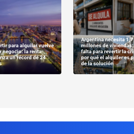
Argentina necesita 1,7
rtir para alquilar vuelve
millones de viviendas:
r negocio: la renta
falta para revertir la cri
nza un récord de 24
por qué el alquiler es p
s
de la solución