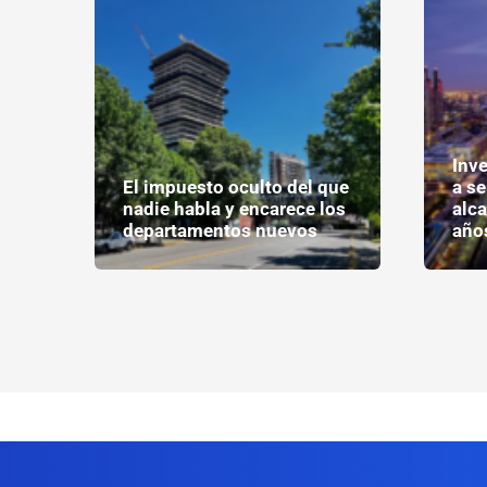
Inve
El impuesto oculto del que
a se
os
nadie habla y encarece los
alca
departamentos nuevos
año