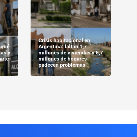
Me
Crisis habitacional en
y 
 qué
Argentina: faltan 1,7
fi
sis y
millones de viviendas y 5,7
se
arte
millones de hogares
im
padecen problemas
vi