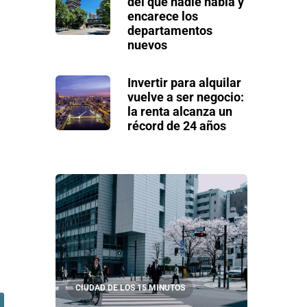
del que nadie habla y
encarece los
departamentos
nuevos
Invertir para alquilar
vuelve a ser negocio:
la renta alcanza un
récord de 24 años
s
CIUDAD DE LOS 15 MINUTOS