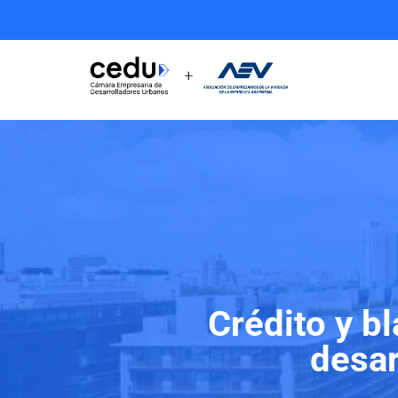
Crédito y b
desar