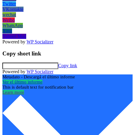
Twitter
VKontakte
wechat
Weibo
WhatsApp
Xing
Yahoo! Mail
Powered by
WP Socializer
Copy short link
Copy link
Powered by
WP Socializer
Metadato - Descargá el último informe
Ver el último informe
This is default text for notification bar
Learn more