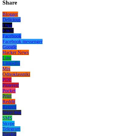
Share
Blogger
Delicious
Digg
Email
Facebook
Facebook messenger
Google
Hacker News
Line
LinkedIn
Mix
Odnoklassniki
PDF
Pinterest
Pocket
Print
Reddit
Renren
Short link
SMS
Skype
Telegram
Tumblr